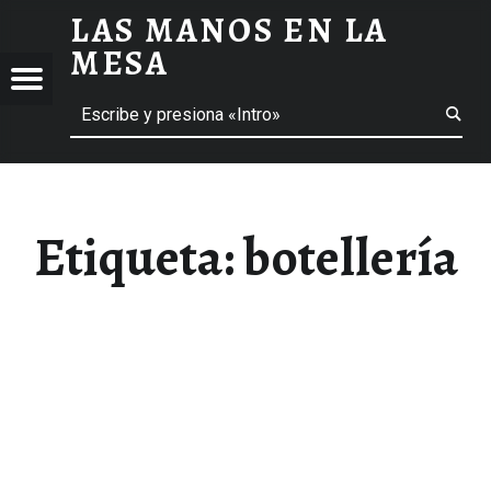
LAS MANOS EN LA
BOTELLERÍA ARCHIVOS - LAS MANOS EN LA MESA
MESA
Menú
Buscar
BLOG DE GASTRONOMÍA Y EXPERIENCIAS GASTRONÓMICAS
OS
A
 GASTRONÓMICAS
Etiqueta:
botellería