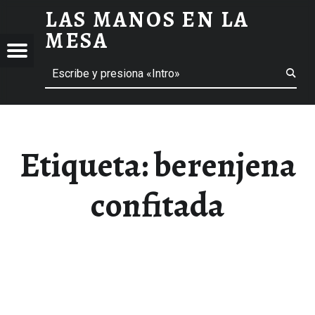
LAS MANOS EN LA
BERENJENA CONFITADA ARCHIVOS - LAS MANOS EN LA MESA
MESA
Menú
Buscar
BLOG DE GASTRONOMÍA Y EXPERIENCIAS GASTRONÓMICAS
OS
A
 GASTRONÓMICAS
Etiqueta:
berenjena
confitada