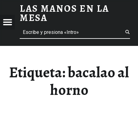
LAS MANOS EN LA
BACALAO AL HORNO ARCHIVOS - LAS MANOS EN LA MESA
MESA
Menú
Buscar
BLOG DE GASTRONOMÍA Y EXPERIENCIAS GASTRONÓMICAS
OS
A
 GASTRONÓMICAS
Etiqueta:
bacalao al
horno