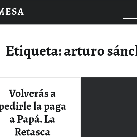
 MESA
Etiqueta:
arturo sánc
Volverás a
pedirle la paga
a Papá. La
Retasca